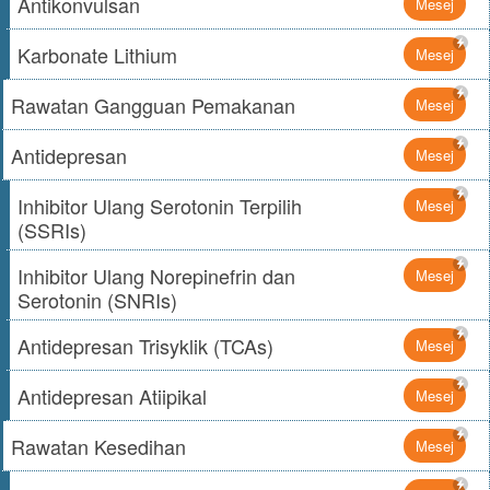
Antikonvulsan
Mesej
Karbonate Lithium
Mesej
Rawatan Gangguan Pemakanan
Mesej
Antidepresan
Mesej
Inhibitor Ulang Serotonin Terpilih
Mesej
(SSRIs)
Inhibitor Ulang Norepinefrin dan
Mesej
Serotonin (SNRIs)
Antidepresan Trisyklik (TCAs)
Mesej
Antidepresan Atiipikal
Mesej
Rawatan Kesedihan
Mesej