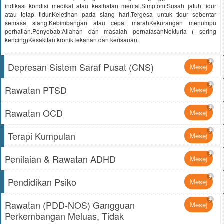
indikasi kondisi medikal atau kesihatan mental.Simptom:Susah jatuh tidur
atau tetap tidur.Keletihan pada siang hari.Tergesa untuk tidur sebentar
semasa siang.Kebimbangan atau cepat marahKekurangan menumpu
perhatian.Penyebab:Allahan dan masalah pernafasanNokturia ( sering
kencing)Kesakitan kronikTekanan dan kerisauan.
Depresan Sistem Saraf Pusat (CNS)
Mesej
Rawatan PTSD
Mesej
Rawatan OCD
Mesej
Terapi Kumpulan
Mesej
Penilaian & Rawatan ADHD
Mesej
Pendidikan Psiko
Mesej
Rawatan (PDD-NOS) Gangguan
Mesej
Perkembangan Meluas, Tidak