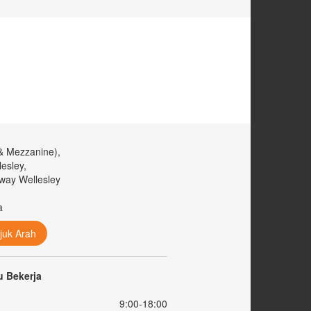
& Mezzanine),
esley,
way Wellesley
a
juk Arah
 Bekerja
9:00-18:00