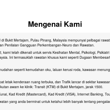
Mengenai Kami
nd di Bukit Mertajam, Pulau Pinang, Malaysia mempunyai pelbagai rawat
a dan Penilaian Gangguan Perkembangan-Neuro dan Rawatan.
 kami telah dikenali untuk servis Kesihatan Mental, Psikologi, Psikiatr
laysia. Ini termasuklah rawatan khusus kami seperti Dugaan Membes
emudahan seperti kemudahan oku, laluan kerusi roda, kawasan menun
 letak kenderaan ruang terbuka, dan Trafik lancar di sekitar kawasa
tan awam ke klinik: Transit (KTM) di Bukit Mertajam, jarak 1500.
unai, Kad Kredit (Mastercard), Kad Kredit (VISA), Internet Banking, T
atan yang anda berminat untuk ketahui lebih banyak tentang pengalam