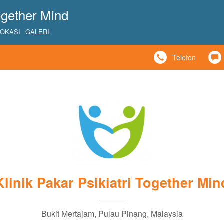
Together Mind
LOKASI
GALERI
Telefon
Klinik Pakar Psikiatri Together Min
Bukit Mertajam, Pulau Pinang, Malaysia